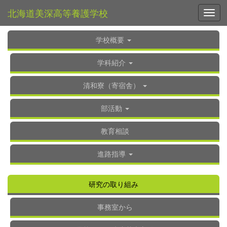
北海道美深高等養護学校
Toggl
学校概要
学科紹介
清和寮（寄宿舎）
部活動
教育相談
進路指導
研究の取り組み
事務室から