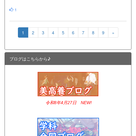
1
1
2
3
4
5
6
7
8
9
»
ブログはこちらから♪
令和8年4
月27日 NEW!