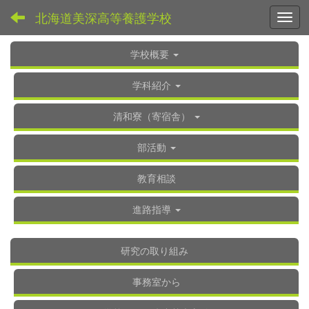
北海道美深高等養護学校
Toggl
学校概要
学科紹介
清和寮（寄宿舎）
部活動
教育相談
進路指導
研究の取り組み
事務室から