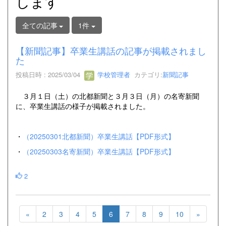
します
全ての記事
1件
【新聞記事】卒業生講話の記事が掲載されまし
た
投稿日時 : 2025/03/04
学校管理者
カテゴリ:
新聞記事
３月１日（土）の北都新聞と３月３日（月）の名寄新聞
に、卒業生講話の様子が掲載されました。
・
（20250301北都新聞）卒業生講話【PDF形式】
・
（20250303名寄新聞）卒業生講話【PDF形式】
2
«
2
3
4
5
6
7
8
9
10
»