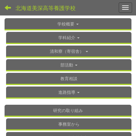
北海道美深高等養護学校
Toggl
学校概要
学科紹介
清和寮（寄宿舎）
部活動
教育相談
進路指導
研究の取り組み
事務室から