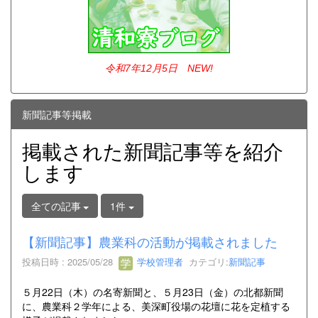
令和7年12
月5日 NEW!
新聞記事等掲載
掲載された新聞記事等を紹介
します
全ての記事
1件
【新聞記事】農業科の活動が掲載されました
投稿日時 : 2025/05/28
学校管理者
カテゴリ:
新聞記事
５月22日（木）の名寄新聞と、５月23日（金）の北都新聞
に、農業科２学年による、美深町役場の花壇に花を定植する