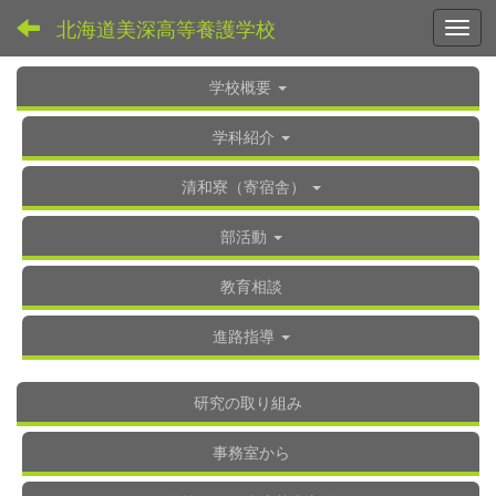
北海道美深高等養護学校
Toggl
学校概要
学科紹介
清和寮（寄宿舎）
部活動
教育相談
進路指導
研究の取り組み
事務室から