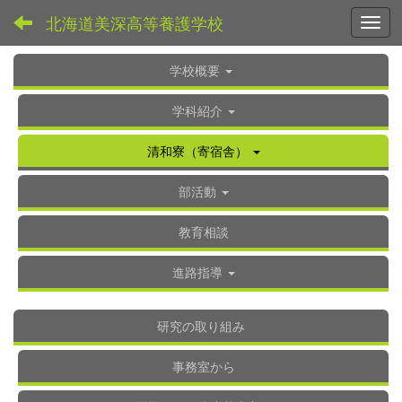
北海道美深高等養護学校
Toggl
学校概要
学科紹介
清和寮（寄宿舎）
部活動
教育相談
進路指導
研究の取り組み
事務室から