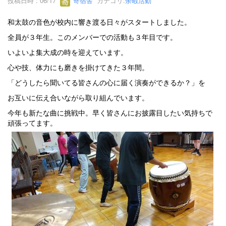
投稿日時 : 06/17
寄宿舎
カテゴリ:
余暇活動
和太鼓の音色が校内に響き渡る日々がスタートしました。
全員が３年生。このメンバーでの活動も３年目です。
いよいよ集大成の時を迎えています。
心や技、体力にも磨きを掛けてきた３年間。
「どうしたら聞いてる皆さんの心に届く演奏ができるか？」を
お互いに伝え合いながら取り組んでいます。
今年も新たな曲に挑戦中。早く皆さんにお披露目したい気持ちで
頑張ってます。