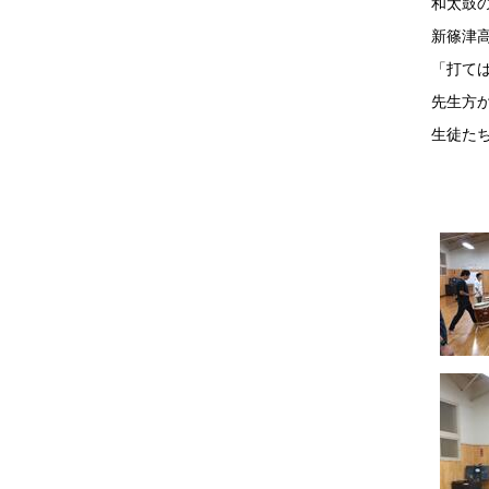
和太鼓
新篠津
「打て
先生方
生徒た