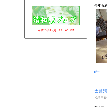
今年も
令和7年12
月5日 NEW!
2
太鼓
投稿日時 :