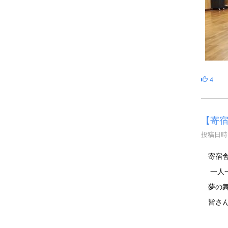
4
【寄
投稿日時 :
寄宿舎
一人一
夢の舞
皆さん