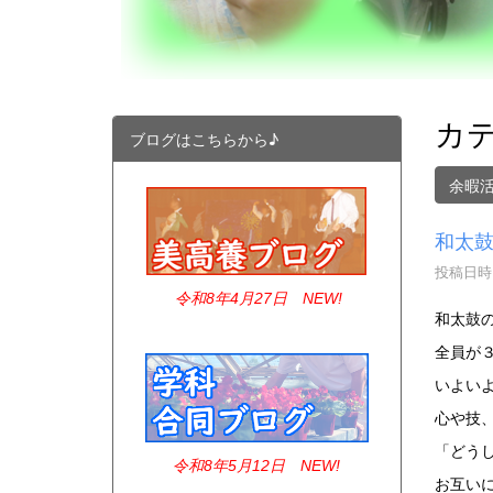
カテ
ブログはこちらから♪
余暇
和太
投稿日時 :
令和8年4
月27日 NEW!
和太鼓
全員が
いよい
心や技
「どう
令和8年5月12日 NEW!
お互い