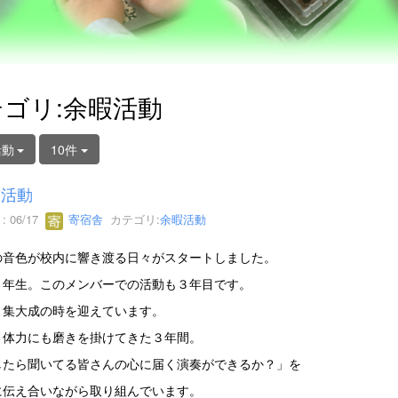
ゴリ:余暇活動
活動
10件
鼓活動
 06/17
寄宿舎
カテゴリ:
余暇活動
の音色が校内に響き渡る日々がスタートしました。
３年生。このメンバーでの活動も３年目です。
よ集大成の時を迎えています。
、体力にも磨きを掛けてきた３年間。
したら聞いてる皆さんの心に届く演奏ができるか？」を
に伝え合いながら取り組んでいます。