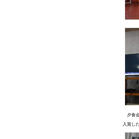
夕食会
入賞し