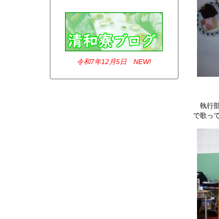
令和7年12
月5日 NEW!
執行部
で歌っ