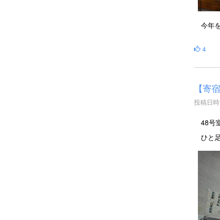
今年を
4
【寄
投稿日時 :
48号
ひと足