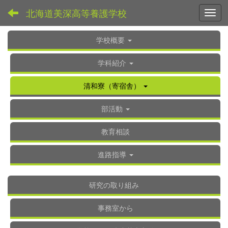
北海道美深高等養護学校
Toggl
学校概要
学科紹介
清和寮（寄宿舎）
部活動
教育相談
進路指導
研究の取り組み
事務室から