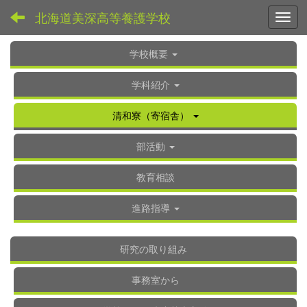
北海道美深高等養護学校
Toggl
学校概要
学科紹介
清和寮（寄宿舎）
部活動
教育相談
進路指導
研究の取り組み
事務室から