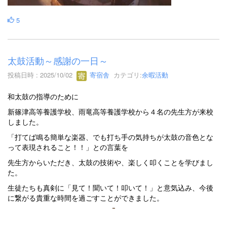
5
太鼓活動～感謝の一日～
投稿日時 : 2025/10/02
寄宿舎
カテゴリ:
余暇活動
和太鼓の指導のために
新篠津高等養護学校、雨竜高等養護学校から４名の先生方が来校
しました。
「打てば鳴る簡単な楽器、でも打ち手の気持ちが太鼓の音色とな
って表現されること！！」との言葉を
先生方からいただき、太鼓の技術や、楽しく叩くことを学びまし
た。
生徒たちも真剣に「見て！聞いて！叩いて！」と意気込み、今後
に繋がる貴重な時間を過ごすことができました。