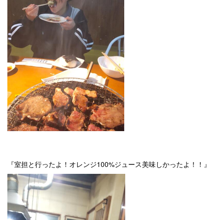
『室担と行ったよ！オレンジ100%ジュース美味しかったよ！！』