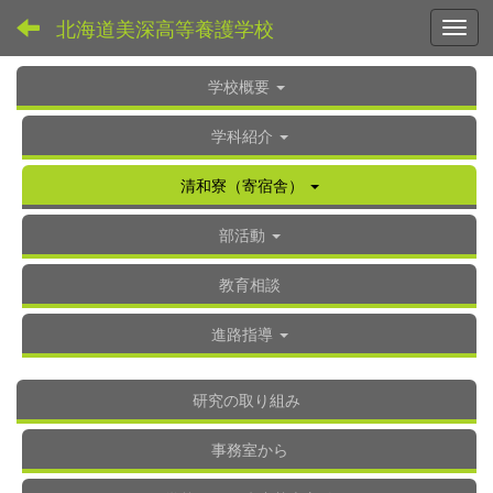
北海道美深高等養護学校
Toggl
学校概要
学科紹介
清和寮（寄宿舎）
部活動
教育相談
進路指導
研究の取り組み
事務室から