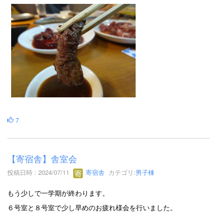
7
【寄宿舎】舎室会
投稿日時 : 2024/07/11
寄宿舎
カテゴリ:
男子棟
もう少しで一学期が終わります。
６号室と８号室で少し早めのお疲れ様会を行いました。