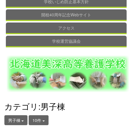
学校いじめ防止基本方針
開校40周年記念Webサイト
アクセス
学校運営協議会
カテゴリ:男子棟
男子棟
10件