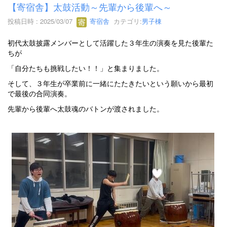
【寄宿舎】太鼓活動～先輩から後輩へ～
投稿日時 : 2025/03/07
寄宿舎
カテゴリ:
男子棟
初代太鼓披露メンバーとして活躍した３年生の演奏を見た後輩た
ちが
「自分たちも挑戦したい！！」と集まりました。
そして、３年生が卒業前に一緒にたたきたいという願いから最初
で最後の合同演奏。
先輩から後輩へ太鼓魂のバトンが渡されました。