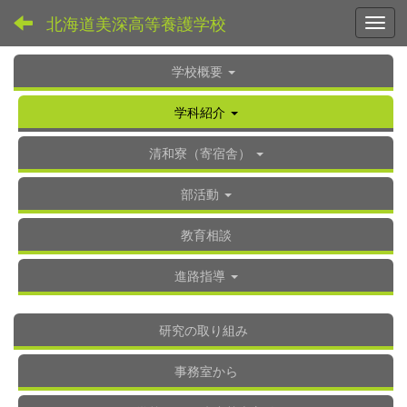
北海道美深高等養護学校
Toggl
学校概要
学科紹介
清和寮（寄宿舎）
部活動
教育相談
進路指導
研究の取り組み
事務室から