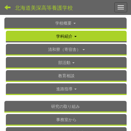
北海道美深高等養護学校
Toggl
学校概要
学科紹介
清和寮（寄宿舎）
部活動
教育相談
進路指導
研究の取り組み
事務室から