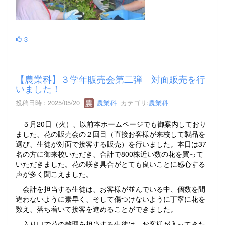
3
【農業科】３学年販売会第二弾 対面販売を行
いました！
投稿日時 : 2025/05/20
農業科
カテゴリ:
農業科
５月20日（火）、以前本ホームページでも御案内しており
ました、花の販売会の２回目（直接お客様が来校して製品を
選び、生徒が対面で接客する販売）を行いました。本日は37
名の方に御来校いただき、合計で800株近い数の花を買って
いただきました。花の咲き具合がとても良いことに感心する
声が多く聞こえました。
会計を担当する生徒は、お客様が並んでいる中、個数を間
違わないように素早く、そして傷つけないように丁寧に花を
数え、落ち着いて接客を進めることができました。
入り口で花の整理を担当する生徒は、お客様が入ってきた