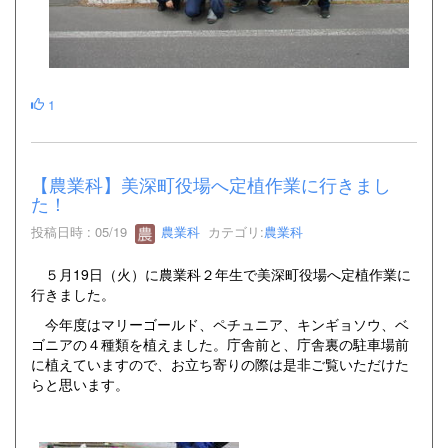
1
【農業科】美深町役場へ定植作業に行きまし
た！
投稿日時 : 05/19
農業科
カテゴリ:
農業科
５月19日（火）に農業科２年生で美深町役場へ定植作業に
行きました。
今年度はマリーゴールド、ペチュニア、キンギョソウ、ベ
ゴニアの４種類を植えました。庁舎前と、庁舎裏の駐車場前
に植えていますので、お立ち寄りの際は是非ご覧いただけた
らと思います。