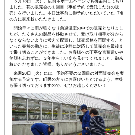
５月13日（火）、以前本ホームページでも御案内しており
ました、花の販売会の１回目（事前予約で受託した分の販
売）を行いました。本日は事前に御予約いただいていた17名
の方に御来校いただきました。
開始早々に雨が強くなり急遽温室の中での販売となりまし
たが、たくさんの製品を移動させて、受け取り相手が分から
なくならないように考えて配置し、販売業務を再開する、と
いった突然の動きに、生徒は冷静に対応して販売会を最後ま
で乗り切ることができました。お客様への丁寧な言葉遣いや
笑顔も忘れずに、３年生らしい姿を見せてくれました。御来
校いただきました皆様、ありがとうございました。
来週20日（火）には、予約不要の２回目の対面販売会を実
施する予定です。町民の方々にお喜びいただけるよう、生徒
も張り切っておりますので、ぜひお越しください！