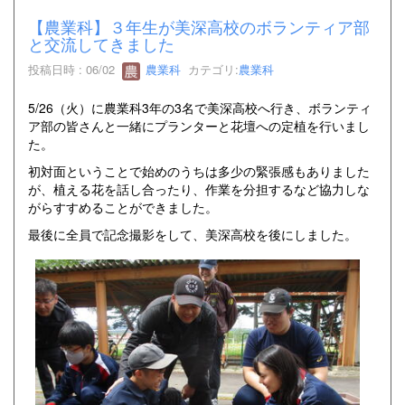
【農業科】３年生が美深高校のボランティア部
と交流してきました
投稿日時 : 06/02
農業科
カテゴリ:
農業科
5/26（火）に農業科3年の3名で美深高校へ行き、ボランティ
ア部の皆さんと一緒にプランターと花壇への定植を行いまし
た。
初対面ということで始めのうちは多少の緊張感もありました
が、植える花を話し合ったり、作業を分担するなど協力しな
がらすすめることができました。
最後に全員で記念撮影をして、美深高校を後にしました。