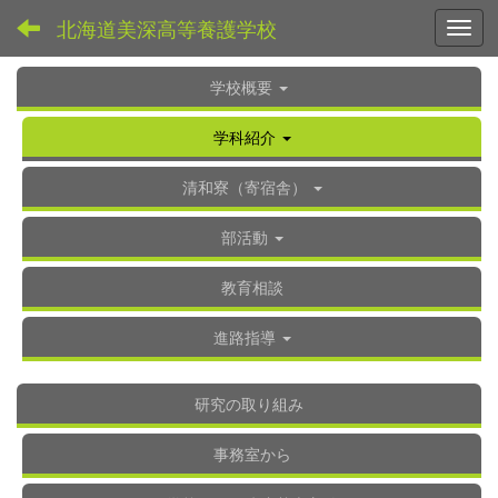
北海道美深高等養護学校
Toggl
学校概要
学科紹介
清和寮（寄宿舎）
部活動
教育相談
進路指導
研究の取り組み
事務室から