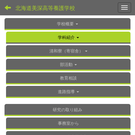
北海道美深高等養護学校
Toggl
学校概要
学科紹介
清和寮（寄宿舎）
部活動
教育相談
進路指導
研究の取り組み
事務室から