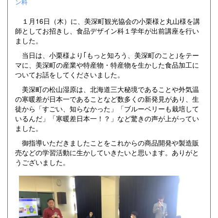
ン科
１月16日（木）に、美深町観光協会の小栗様と丸山様を講
師としてお招きし、食品デザイン科１学年が出前講座を行い
ました。
当日は、小栗様より｢もっと知ろう、美深町のこと｣をテー
マに、美深町の産業や特産物・特産物を生かした食品加工に
ついてお話をしてくださいました。
美深町の松山湿原は、北海道三大秘境であることや外気温
の寒暖差が日本一であることなど数多くの新発見があり、生
徒から「すごい、知らなかった」「ブルーベリーも栽培して
いるんだ」「寒暖差日本一！？」など驚きの声が上がってい
ました。
御指導いただきましたことをこれからの商品開発や製造販
売などの学習活動に生かしていきたいと思います。ありがと
うございました。